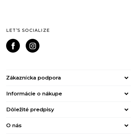
LET’S SOCIALIZE
Zákaznícka podpora
Pondelok - Piatok
Informácie o nákupe
od 09:00 do 17:00
Stav objednávky
online@buzzsneakers.sk
Dôležité predpisy
Spôsob platby
Kontakty
Obchodné podmienky
Spôsob doručenia
O nás
Podmienky používania
Click&Collect