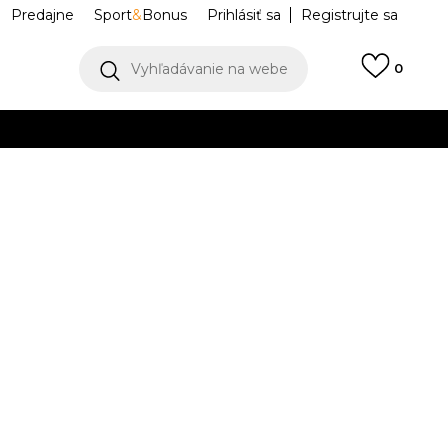
Predajne
Sport
&
Bonus
Prihlásiť sa
Registrujte sa
Vyhľadávanie na webe
0
IAC
llect)
VIAC
CE 1 LOW
HV1204-300
26
8.5
42
9
42.5
9.5
43
10
44
26.5
27
27.5
28
45.5
12
46
12.5
47
13
47.5
.5
30
30.5
31