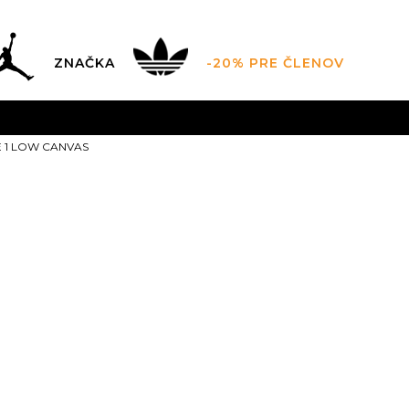
ZNAČKA
-20% PRE ČLENOV
AL SALE AŽ -60 %
+EXTRA ZLAVA 10 % POUZE DO 9.8.
V
E 1 LOW CANVAS
ZADARMO
pri objednaní nad 100 €
(neplatí pre Click&Co
Nike AIR FOR
CANVAS
7
40
25
7.5
40.5
8
41
25.5
10.5
11
45
29
11.5
44.5
29