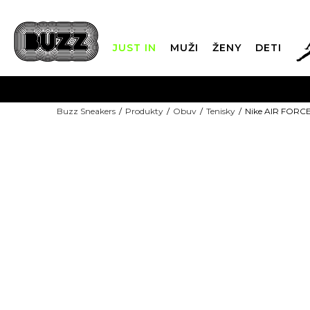
JUST IN
MUŽI
ŽENY
DETI
FIN
Buzz Sneakers
Produkty
Obuv
Tenisky
Nike AIR FORC
DOPRAVA 