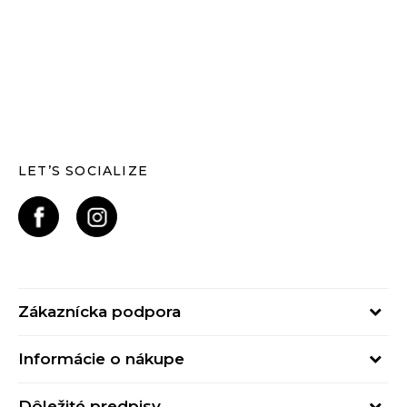
LET’S SOCIALIZE
Zákaznícka podpora
Pondelok - Piatok
Informácie o nákupe
od 09:00 do 17:00
Stav objednávky
online@buzzsneakers.sk
Dôležité predpisy