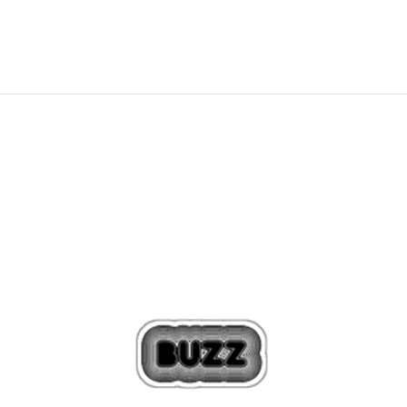
95,99
EUR
Zľava
18
%