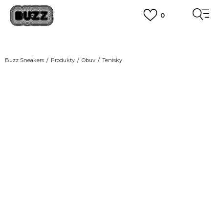
0
DOPRAVA ZADARMO
pri objednaní nad 100 €
(neplatí pre Click&Collect)
VIAC
Buzz Sneakers
Produkty
Obuv
Tenisky