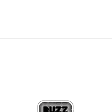
59,99
EUR
99,99
EUR
Zľava
40
%