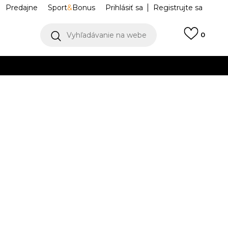
Predajne
Sport
&
Bonus
Prihlásiť sa
Registrujte sa
Vyhľadávanie na webe
0
llect)
VIAC
 BBW550
BBW550PE
37
7
37.5
7.5
38
8
39
25
8.5
40
.5
24
24.5
25.5
1.5
7