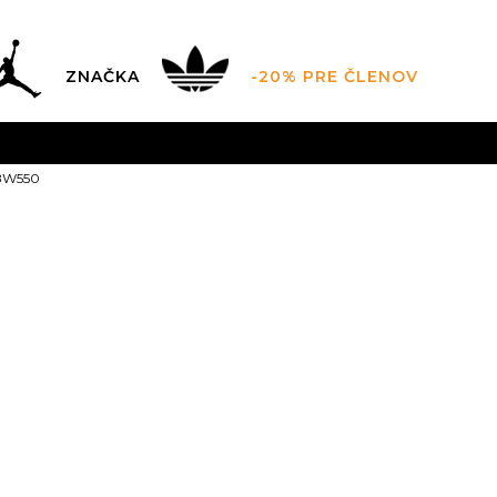
ZNAČKA
-20% PRE ČLENOV
FINAL SALE AŽ -60 %
POUZE DO 9.8.
VIAC
BW550
ZADARMO
pri objednaní nad 100 €
(neplatí pre Click&Co
New Balance
1
5.5
36
6
36.5
6.5
22.5
23
23
9
40.5
9.5
41
10
4
26
26.5
2