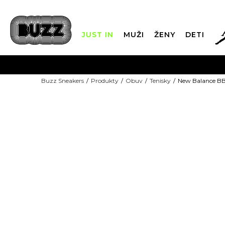
JUST IN
MUŽI
ŽENY
DETI
Buzz Sneakers
Produkty
Obuv
Tenisky
New Balance B
DOPRAVA 