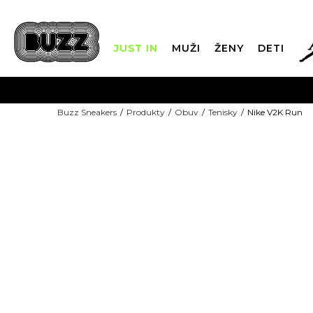
JUST IN
MUŽI
ŽENY
DETI
FIN
Buzz Sneakers
Produkty
Obuv
Tenisky
Nike V2K Run
DOPRAVA 
-10% S KÓDOM: EXTRA10