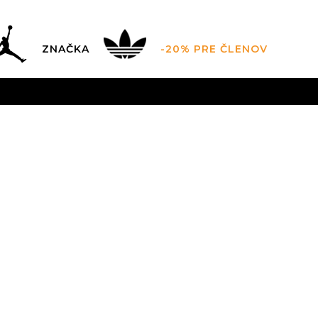
ZNAČKA
-20% PRE ČLENOV
AL SALE AŽ -60 %
+EXTRA ZLAVA 10 % POUZE DO 9.8.
V
ZADARMO
pri objednaní nad 100 €
(neplatí pre Click&Co
Nike V2K Run
GREEN 💚
Zľava
39
%
74,99
EUR
Odporúčaná cena vý
5.5
36
6
36.5
6.5