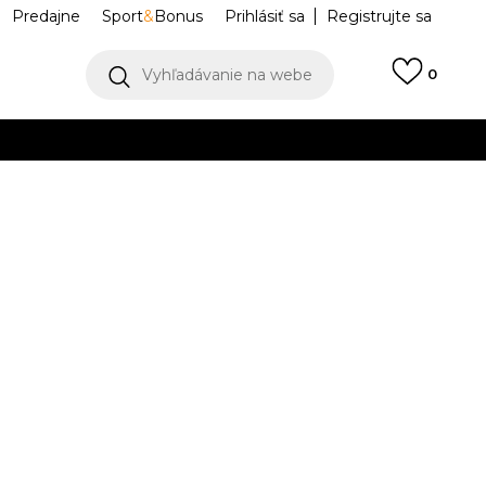
Predajne
Sport
&
Bonus
Prihlásiť sa
Registrujte sa
Vyhľadávanie na webe
0
IAC
llect)
VIAC
FD0736-601
Upozorniť ma na zľavy
robcu:
122,99
EUR
37.5
7
38
24
7.5
38.5
8
39
25
8.5
40