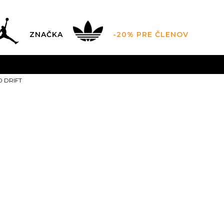
ZNAČKA
-20% PRE ČLENOV
AL SALE AŽ -60 %
+EXTRA ZLAVA 10 % POUZE DO 9.8.
V
0 DRIFT
ZADARMO
pri objednaní nad 100 €
(neplatí pre Click&Co
Nike AIR MAX
1
6
38.5
6.5
39
7
4
24
24.5
9.5
43
10
44
10
27.5
28
44