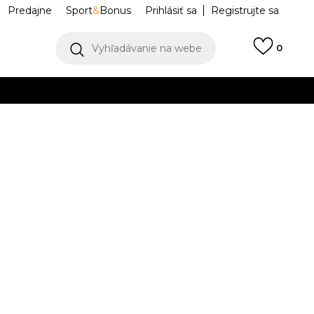
Predajne
Sport
&
Bonus
Prihlásiť sa
Registrujte sa
Vyhľadávanie na webe
0
IAC
llect)
VIAC
 90 DRIFT
FB2877-006
0
25
7.5
40.5
8
41
26
8.5
42
9
42.5
25.5
26.5
27
.5
11
45
29
11.5
45.5
12
46
12.5
47
.5
29.5
30
30.5