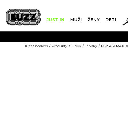
JUST IN
MUŽI
ŽENY
DETI
FIN
Buzz Sneakers
Produkty
Obuv
Tenisky
Nike AIR MAX 9
DOPRAVA 