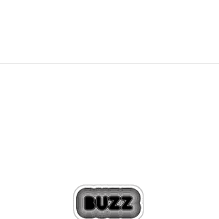
69,99
EUR
99,99
EUR
Zľava
30
%