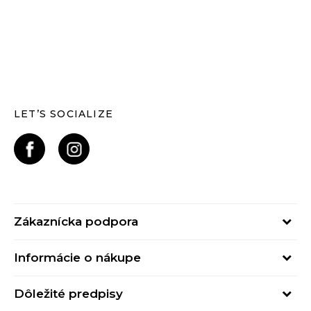
LET’S SOCIALIZE
Zákaznícka podpora
Pondelok - Piatok
Informácie o nákupe
od 09:00 do 17:00
Stav objednávky
online@buzzsneakers.sk
Dôležité predpisy
Spôsob platby
Kontakty