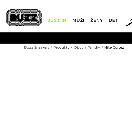
JUST IN
MUŽI
ŽENY
DETI
FIN
Buzz Sneakers
Produkty
Obuv
Tenisky
Nike Cortez
DOPRAVA 