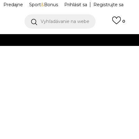
Predajne
Sport
&
Bonus
Prihlásiť sa
Registrujte sa
Vyhľadávanie na webe
0
IAC
llect)
VIAC
DM4044-104
26
8.5
42
9
42.5
9.5
43
10
44
26.5
27
27.5
28
45.5
12
46
12.5
47
13
47.5
14
48.5
.5
30
30.5
31
32