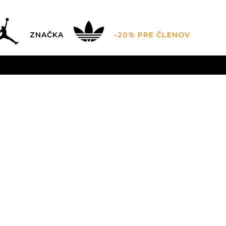
ZNAČKA
-20% PRE ČLENOV
AL SALE AŽ -60 %
+EXTRA ZLAVA 10 % POUZE DO 9.8.
V
ZADARMO
pri objednaní nad 100 €
(neplatí pre Click&Co
Nike Cortez
1
7
40
25
7.5
40.5
8
41
25.5
10.5
11
45
29
11.5
44.5
29