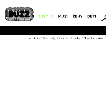
JUST IN
MUŽI
ŽENY
DETI
FIN
Buzz Sneakers
Produkty
Obuv
Tenisky
Nike Air Jordan 
DOPRAVA 