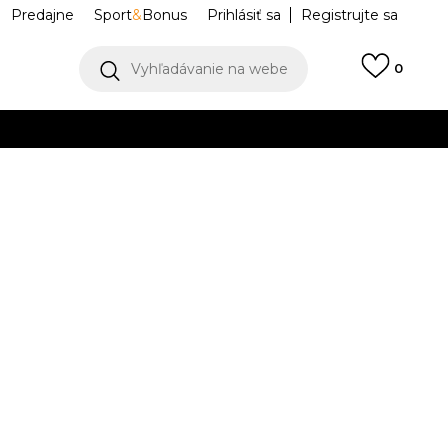
Predajne
Sport
&
Bonus
Prihlásiť sa
Registrujte sa
Vyhľadávanie na webe
0
IAC
llect)
VIAC
an 1 Low
DC0774-001
6.5
6.5
37.5
7
38
24
7.5
38.5
8
39
25
3
23.5
24.5
41
10
42
10.5
11
43
28
11.5
44
.5
27
42.5
28.5
27.5