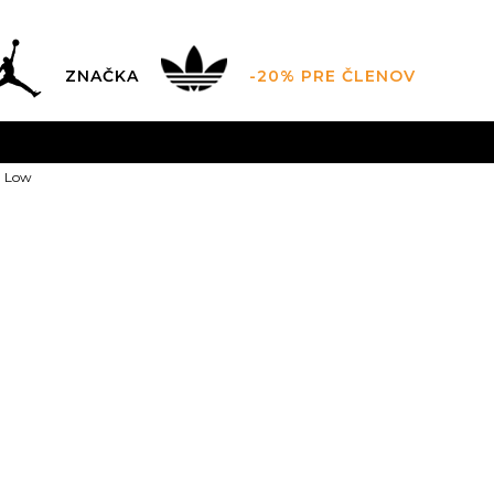
ZNAČKA
-20% PRE ČLENOV
AL SALE AŽ -60 %
+EXTRA ZLAVA 10 % POUZE DO 9.8.
V
1 Low
ZADARMO
pri objednaní nad 100 €
(neplatí pre Click&Co
Nike Air Jord
5
35.5
5.5
36
6
3
22
22.5
2
8.5
40
9
40.5
9.5
25.5
26
26
12
44.5
29