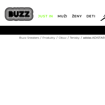
JUST IN
MUŽI
ŽENY
DETI
FIN
Buzz Sneakers
Produkty
Obuv
Tenisky
adidas ADISTAR
DOPRAVA 
NEW