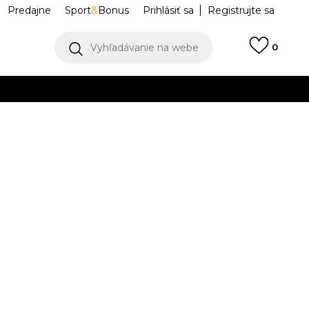
Predajne
Sport
&
Bonus
Prihlásiť sa
Registrujte sa
Vyhľadávanie na webe
0
IAC
llect)
VIAC
AR XLG 2.0
KJ7895
Upozorniť ma na zľavy
robcu:
139,99
EUR
 2/3
4-
37
5
38
5-
38
6
39 1/3
.5
1/3
23
23.5
2/3
24
24.5