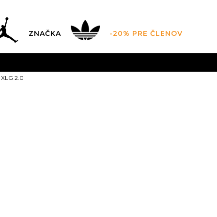
ZNAČKA
-20% PRE ČLENOV
AL SALE AŽ -60 %
+EXTRA ZLAVA 10 % POUZE DO 9.8.
V
 XLG 2.0
ZADARMO
pri objednaní nad 100 €
(neplatí pre Click&Co
adidas ADIST
139,99
EUR
Odporúčaná cena vý
3
35.5
3-
36
4
36
21.5
22
22