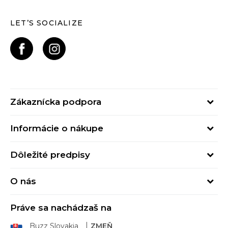
LET’S SOCIALIZE
Zákaznícka podpora
Pondelok - Piatok
Informácie o nákupe
od 09:00 do 17:00
Stav objednávky
online@buzzsneakers.sk
Dôležité predpisy
Spôsob platby
Kontakty
Obchodné podmienky
Spôsob doručenia
O nás
Podmienky používania
Click&Collect
Buzz concept
Ochrana osobných údajov
Klarna
Práve sa nachádzaš na
Buzz znacky
Spotrebiteľské recenzie
Vrátenie tovaru
Buzz Slovakia
ZMEŇ