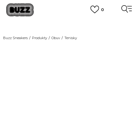
0
DOPRAVA ZADARMO
pri objednaní nad 100 €
(neplatí pre Click&Collect)
VIAC
Buzz Sneakers
Produkty
Obuv
Tenisky
NEW