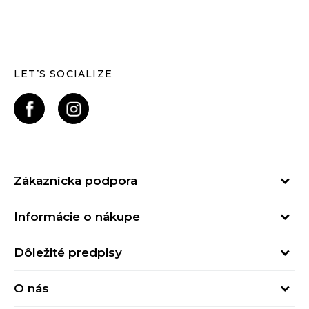
LET’S SOCIALIZE
Zákaznícka podpora
Pondelok - Piatok
Informácie o nákupe
od 09:00 do 17:00
Stav objednávky
online@buzzsneakers.sk
Dôležité predpisy
Spôsob platby
Kontakty
Obchodné podmienky
Spôsob doručenia
O nás
Podmienky používania
Click&Collect