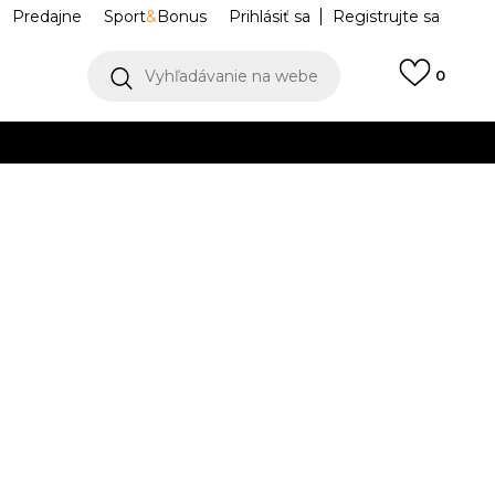
Predajne
Sport
&
Bonus
Prihlásiť sa
Registrujte sa
Vyhľadávanie na webe
0
IAC
llect)
VIAC
5 Life
IO5028-900
26
8.5
42
9
42.5
9.5
43
10
44
26.5
27
27.5
28
45.5
12
46
12.5
47
13
47.5
14
48.5
.5
30
30.5
31
32
1.5
18
52.5
5
36