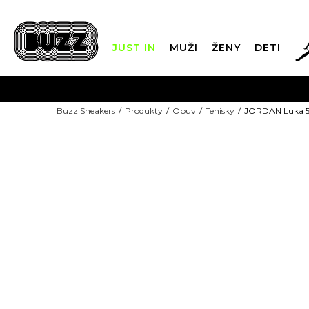
JUST IN
MUŽI
ŽENY
DETI
FIN
Buzz Sneakers
Produkty
Obuv
Tenisky
JORDAN Luka 5 
DOPRAVA 