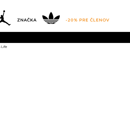
ZNAČKA
-20% PRE ČLENOV
AL SALE AŽ -60 %
+EXTRA ZLAVA 10 % POUZE DO 9.8.
V
Life
ZADARMO
pri objednaní nad 100 €
(neplatí pre Click&Co
JORDAN Luka 
7
40
25
7.5
40.5
8
41
25.5
10.5
11
45
29
11.5
44.5
29
15
49.5
16
50.5
17
5
28.5
33
34
3