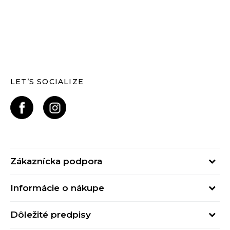
LET’S SOCIALIZE
Zákaznícka podpora
Pondelok - Piatok
Informácie o nákupe
od 09:00 do 17:00
Stav objednávky
online@buzzsneakers.sk
Dôležité predpisy
Spôsob platby
Kontakty