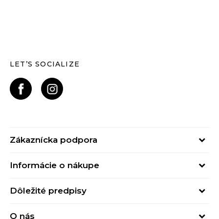
LET’S SOCIALIZE
Zákaznícka podpora
Pondelok - Piatok
Informácie o nákupe
od 09:00 do 17:00
Stav objednávky
online@buzzsneakers.sk
Dôležité predpisy
Spôsob platby
Kontakty
Obchodné podmienky
Spôsob doručenia
O nás