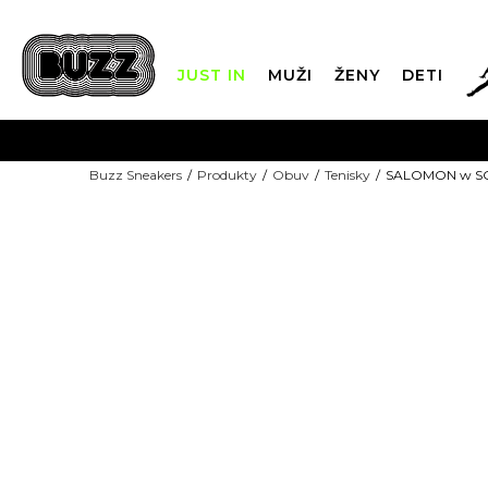
JUST IN
MUŽI
ŽENY
DETI
DOPRAVA 
Buzz Sneakers
Produkty
Obuv
Tenisky
SALOMON w SON