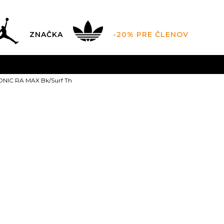
ZNAČKA
-20% PRE ČLENOV
ZADARMO
pri objednaní nad 100 €
(neplatí pre Click&Co
IC RA MAX Bk/Surf Th
SALOMON w 
Bk/Surf Th
126,99
EUR
Odporúčaná cena vý
4.5
37
5
38
5.5