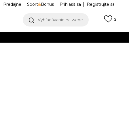
Predajne
Sport
&
Bonus
Prihlásiť sa
Registrujte sa
Vyhľadávanie na webe
0
llect)
VIAC
SONIC RA MAX
L40135100
Upozorniť ma na zľavy
robcu:
126,99
EUR
38
6
39 1/3
6.5
40
7
40
8
42