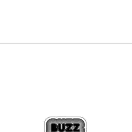
127,99
EUR
159,99
EUR
Zľava
20
%