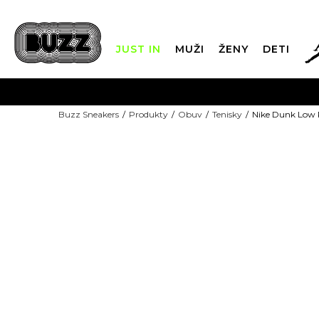
JUST IN
MUŽI
ŽENY
DETI
FIN
Buzz Sneakers
Produkty
Obuv
Tenisky
Nike Dunk Low 
DOPRAVA 