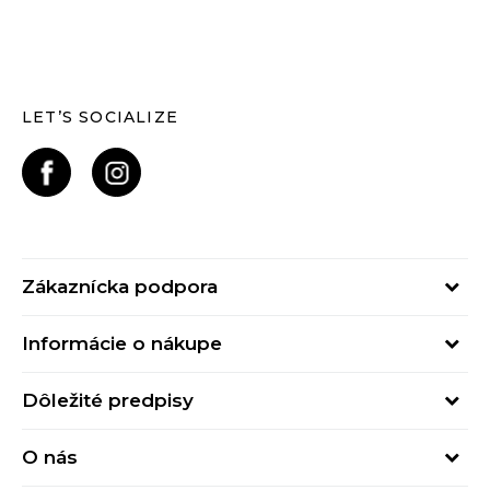
LET’S SOCIALIZE
Zákaznícka podpora
Pondelok - Piatok
Informácie o nákupe
od 09:00 do 17:00
Stav objednávky
online@buzzsneakers.sk
Dôležité predpisy
Spôsob platby
Kontakty
Obchodné podmienky
Spôsob doručenia
O nás
Podmienky používania
Click&Collect