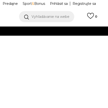
Predajne
Sport
&
Bonus
Prihlásiť sa
Registrujte sa
Vyhľadávanie na webe
0
IAC
llect)
VIAC
s 00s
KI8612
Upozorniť ma na zľavy
robcu:
119,99
EUR