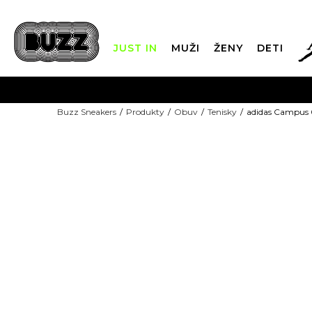
JUST IN
MUŽI
ŽENY
DETI
FIN
Buzz Sneakers
Produkty
Obuv
Tenisky
adidas Campus
DOPRAVA 
EXCLUSIVE