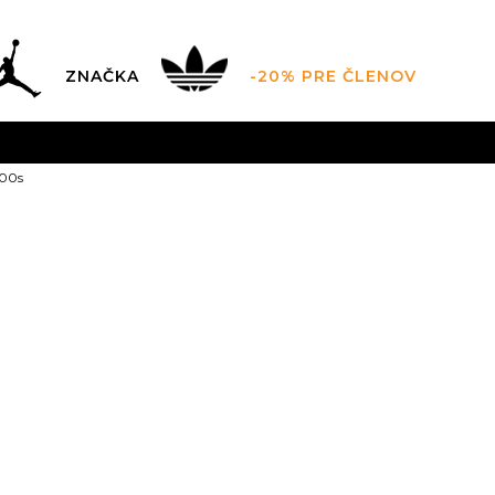
ZNAČKA
-20% PRE ČLENOV
AL SALE AŽ -60 %
+EXTRA ZLAVA 10 % POUZE DO 9.8.
V
 00s
ZADARMO
pri objednaní nad 100 €
(neplatí pre Click&Co
adidas Campu
Zľava
36
%
75,99
EUR
Odporúčaná cena vý