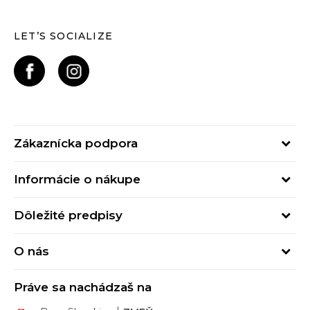
LET’S SOCIALIZE
Zákaznícka podpora
Pondelok - Piatok
Informácie o nákupe
od 09:00 do 17:00
Stav objednávky
online@buzzsneakers.sk
Dôležité predpisy
Spôsob platby
Kontakty
Obchodné podmienky
Spôsob doručenia
O nás
Podmienky používania
Click&Collect
Buzz concept
Ochrana osobných údajov
Klarna
Práve sa nachádzaš na
Buzz znacky
Spotrebiteľské recenzie
Vrátenie tovaru