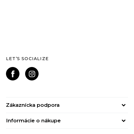
LET’S SOCIALIZE
Zákaznícka podpora
Pondelok - Piatok
Informácie o nákupe
od 09:00 do 17:00
Stav objednávky
online@buzzsneakers.sk