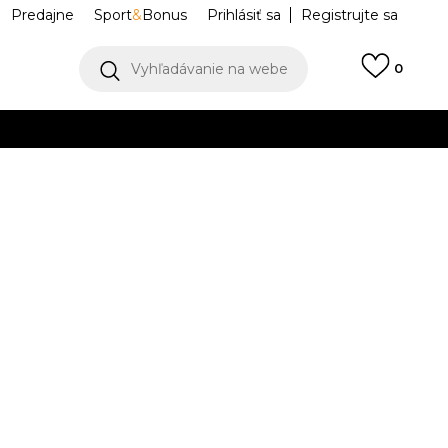
Predajne
Sport
&
Bonus
Prihlásiť sa
Registrujte sa
Vyhľadávanie na webe
0
IAC
llect)
VIAC
n
35D424-A2B
5r.
6
5-6r.
K DISPOZÍCII