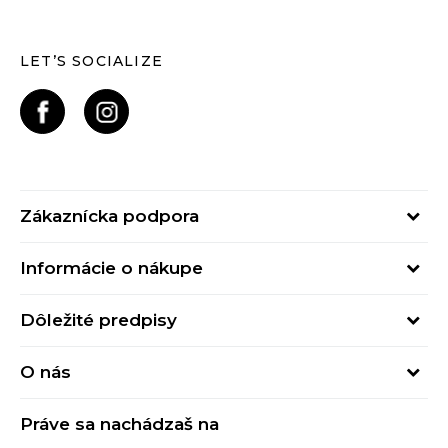
LET’S SOCIALIZE
Zákaznícka podpora
Pondelok - Piatok
Informácie o nákupe
od 09:00 do 17:00
Stav objednávky
online@buzzsneakers.sk
Dôležité predpisy
Spôsob platby
Kontakty
Obchodné podmienky
Spôsob doručenia
O nás
Podmienky používania
Click&Collect
Buzz concept
Ochrana osobných údajov
Klarna
Práve sa nachádzaš na
Buzz znacky
Spotrebiteľské recenzie
Vrátenie tovaru