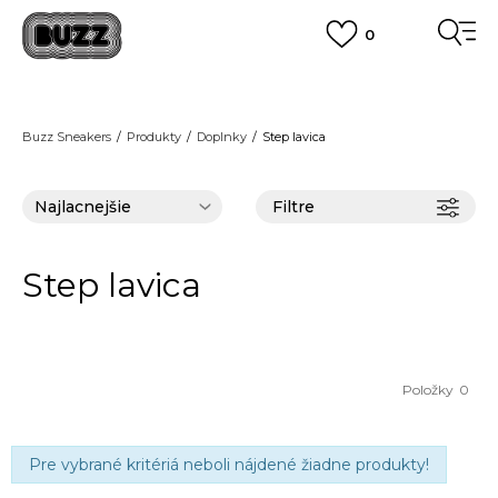
0
DOPRAVA ZADARMO
pri objednaní nad 100 €
(neplatí pre Click&Collect)
VIAC
Buzz Sneakers
Produkty
Doplnky
Step lavica
Filtre
Step lavica
Položky
0
Pre vybrané kritériá neboli nájdené žiadne produkty!