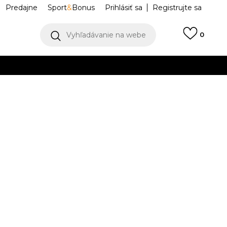
Predajne
Sport
&
Bonus
Prihlásiť sa
Registrujte sa
Vyhľadávanie na webe
0
IAC
llect)
VIAC
ht
JM0839-R78
Upozorniť ma na zľavy
robcu:
29,99
EUR
L
XL
XL
2XL
2XL