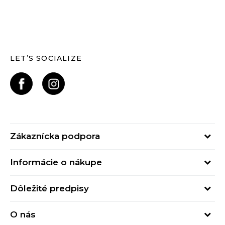
LET’S SOCIALIZE
Zákaznícka podpora
Pondelok - Piatok
Informácie o nákupe
od 09:00 do 17:00
Stav objednávky
online@buzzsneakers.sk
Dôležité predpisy
Spôsob platby
Kontakty
Obchodné podmienky
Spôsob doručenia
O nás
Podmienky používania
Click&Collect