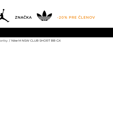
ZNAČKA
-20% PRE ČLENOV
AL SALE AŽ -60 %
+EXTRA ZLAVA 10 % POUZE DO 9.8.
V
ortky
Nike M NSW CLUB SHORT BB GX
ZADARMO
pri objednaní nad 100 €
(neplatí pre Click&Co
Nike M NSW 
BB GX
2XL-T
XS
XS
S
2XL-T
L-T
L-T
XL
XL
XL
XL
4XL-T