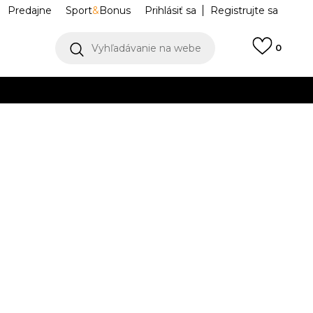
Predajne
Sport
&
Bonus
Prihlásiť sa
Registrujte sa
Vyhľadávanie na webe
0
IAC
llect)
VIAC
CLUB SHORT
BV2721-063
S
S-T
S-T
M
M
M-T
M-
L
L
T
-T
2XL
2XL
3XL
3XL
3XL-T
4XL
4XL
-T
3XL-T