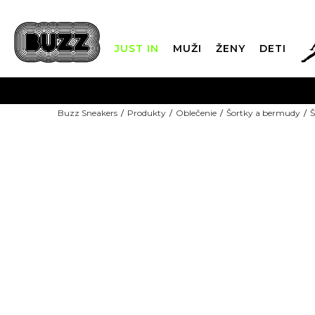
JUST IN
MUŽI
ŽENY
DETI
FIN
Buzz Sneakers
Produkty
Oblečenie
Šortky a bermudy
Š
DOPRAVA 