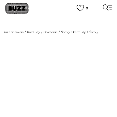
0
DOPRAVA ZADARMO
pri objednaní nad 100 €
(neplatí pre Click&Collect)
VIAC
Buzz Sneakers
Produkty
Oblečenie
Šortky a bermudy
Šortky