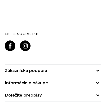
LET’S SOCIALIZE
Zákaznícka podpora
Pondelok - Piatok
Informácie o nákupe
od 09:00 do 17:00
Stav objednávky
online@buzzsneakers.sk
Dôležité predpisy
Spôsob platby
Kontakty
Obchodné podmienky
Spôsob doručenia