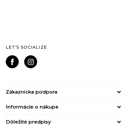
LET’S SOCIALIZE
Zákaznícka podpora
Pondelok - Piatok
Informácie o nákupe
od 09:00 do 17:00
Stav objednávky
online@buzzsneakers.sk
Dôležité predpisy
Spôsob platby
Kontakty