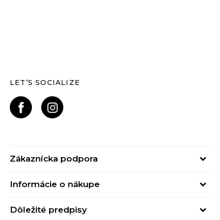
LET’S SOCIALIZE
Zákaznícka podpora
Pondelok - Piatok
Informácie o nákupe
od 09:00 do 17:00
Stav objednávky
online@buzzsneakers.sk
Dôležité predpisy
Spôsob platby
Kontakty