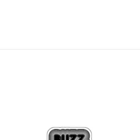
19,99
EUR
26,99
EUR
Zľava
25
%