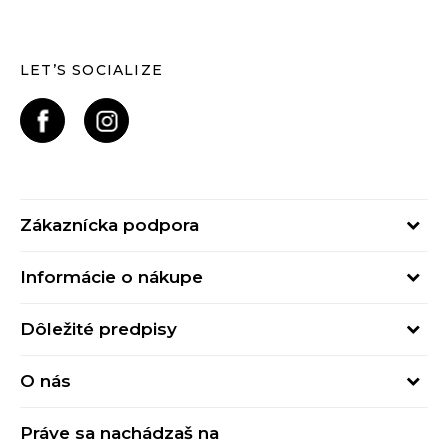
LET’S SOCIALIZE
Zákaznícka podpora
Pondelok - Piatok
Informácie o nákupe
od 09:00 do 17:00
Stav objednávky
online@buzzsneakers.sk
Dôležité predpisy
Spôsob platby
Kontakty
Obchodné podmienky
Spôsob doručenia
O nás
Podmienky používania
Click&Collect
Buzz concept
Ochrana osobných údajov
Klarna
Práve sa nachádzaš na