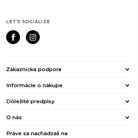
LET’S SOCIALIZE
Zákaznícka podpora
Pondelok - Piatok
Informácie o nákupe
od 09:00 do 17:00
Stav objednávky
online@buzzsneakers.sk
Dôležité predpisy
Spôsob platby
Kontakty
Obchodné podmienky
Spôsob doručenia
O nás
Podmienky používania
Click&Collect
Buzz concept
Ochrana osobných údajov
Klarna
Práve sa nachádzaš na