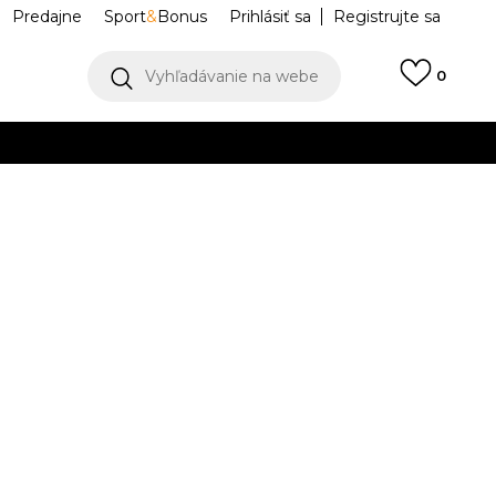
Predajne
Sport
&
Bonus
Prihlásiť sa
Registrujte sa
Vyhľadávanie na webe
0
IAC
llect)
VIAC
York Yankees
60691386
K DISPOZÍCII