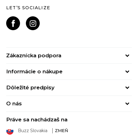
LET’S SOCIALIZE
Zákaznícka podpora
Pondelok - Piatok
Informácie o nákupe
od 09:00 do 17:00
Stav objednávky
online@buzzsneakers.sk
Dôležité predpisy
Spôsob platby
Kontakty
Obchodné podmienky
Spôsob doručenia
O nás
Podmienky používania
Click&Collect
Buzz concept
Ochrana osobných údajov
Klarna
Práve sa nachádzaš na
Buzz znacky
Spotrebiteľské recenzie
Vrátenie tovaru
Buzz Slovakia
ZMEŇ
Sport&Bonus program
Sport&Bonus pravidlá
Výmena tovaru