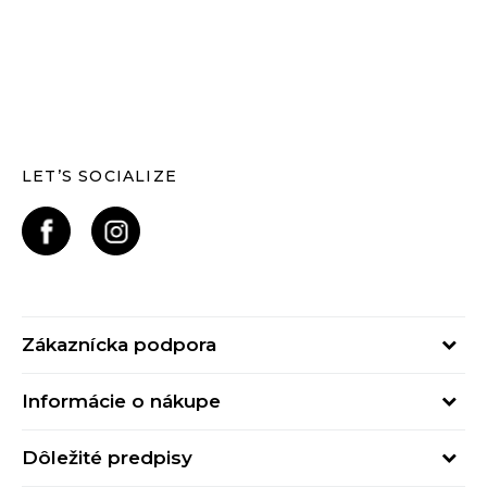
LET’S SOCIALIZE
Zákaznícka podpora
Pondelok - Piatok
Informácie o nákupe
od 09:00 do 17:00
Stav objednávky
online@buzzsneakers.sk
Dôležité predpisy
Spôsob platby
Kontakty