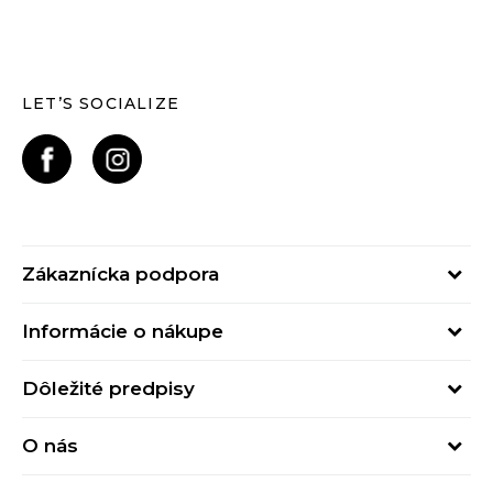
LET’S SOCIALIZE
Zákaznícka podpora
Pondelok - Piatok
Informácie o nákupe
od 09:00 do 17:00
Stav objednávky
online@buzzsneakers.sk
Dôležité predpisy
Spôsob platby
Kontakty
Obchodné podmienky
Spôsob doručenia
O nás
Podmienky používania
Click&Collect
Buzz concept