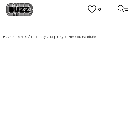
0
DOPRAVA ZADARMO
pri objednaní nad 100 €
(neplatí pre Click&Collect)
VIAC
Buzz Sneakers
Produkty
Doplnky
Prívesok na kľúče