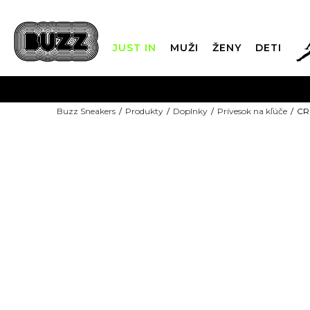
JUST IN
MUŽI
ŽENY
DETI
FIN
Buzz Sneakers
Produkty
Doplnky
Prívesok na kľúče
CR
DOPRAVA 