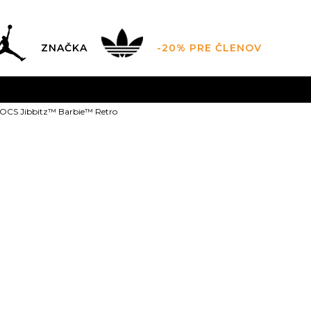
ZNAČKA
-20% PRE ČLENOV
AL SALE AŽ -60 %
+EXTRA ZLAVA 10 % POUZE DO 9.8.
V
OCS Jibbitz™ Barbie™ Retro
ZADARMO
pri objednaní nad 100 €
(neplatí pre Click&Co
CROCS Jibbit
Retro
16,99
EUR
Odporúčaná cena vý
NS