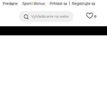
Predajne
Sport
&
Bonus
Prihlásiť sa
Registrujte sa
Vyhľadávanie na webe
0
IAC
llect)
VIAC
z™ Barbie™
10015775
Upozorniť ma na zľavy
robcu:
16,99
EUR