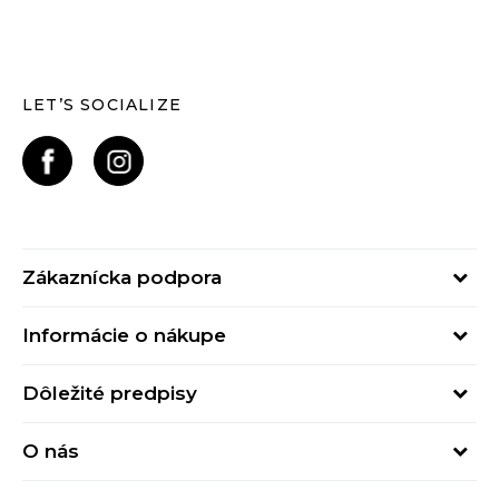
LET’S SOCIALIZE
Zákaznícka podpora
Pondelok - Piatok
Informácie o nákupe
od 09:00 do 17:00
Stav objednávky
online@buzzsneakers.sk
Dôležité predpisy
Spôsob platby
Kontakty
Obchodné podmienky
Spôsob doručenia
O nás
Podmienky používania
Click&Collect
Buzz concept