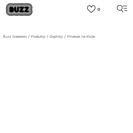
0
DOPRAVA ZADARMO
pri objednaní nad 100 €
(neplatí pre Click&Collect)
VIAC
Buzz Sneakers
Produkty
Doplnky
Prívesok na kľúče
NEW