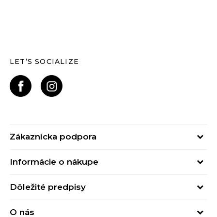
LET’S SOCIALIZE
Zákaznícka podpora
Pondelok - Piatok
Informácie o nákupe
od 09:00 do 17:00
Stav objednávky
online@buzzsneakers.sk
Dôležité predpisy
Spôsob platby
Kontakty
Obchodné podmienky
Spôsob doručenia
O nás