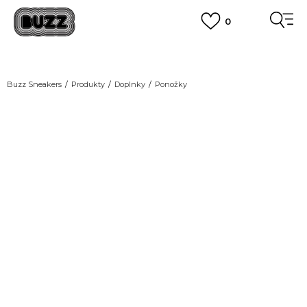
0
DOPRAVA ZADARMO
pri objednaní nad 100 €
(neplatí pre Click&Collect)
VIAC
Buzz Sneakers
Produkty
Doplnky
Ponožky