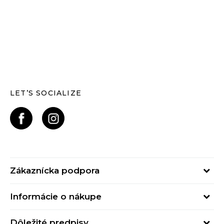
LET’S SOCIALIZE
Zákaznícka podpora
Pondelok - Piatok
Informácie o nákupe
od 09:00 do 17:00
Stav objednávky
online@buzzsneakers.sk
Dôležité predpisy