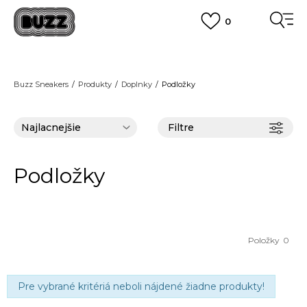
0
FINAL SALE AŽ -60 %
+EXTRA ZLAVA 10 % POUZE DO 9.8.
VIAC
DOPRAVA ZADARMO
pri objednaní nad 100 €
(neplatí pre Click&Collect)
Buzz Sneakers
Produkty
Doplnky
Podložky
VIAC
Filtre
Podložky
Položky
0
Pre vybrané kritériá neboli nájdené žiadne produkty!