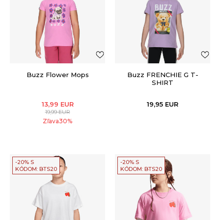
Buzz Flower Mops
Buzz FRENCHIE G T-
SHIRT
13,99
EUR
19,95
EUR
19,99
EUR
Zľava
30
%
-20% S
-20% S
KÓDOM: BTS20
KÓDOM: BTS20