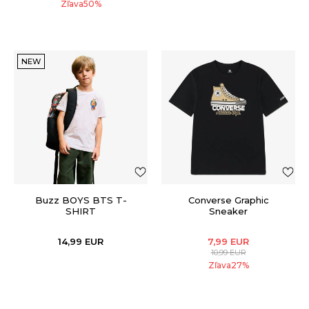
Zľava
50
%
NEW
Buzz BOYS BTS T-
Converse Graphic
SHIRT
Sneaker
14,99
EUR
7,99
EUR
10,99
EUR
Zľava
27
%