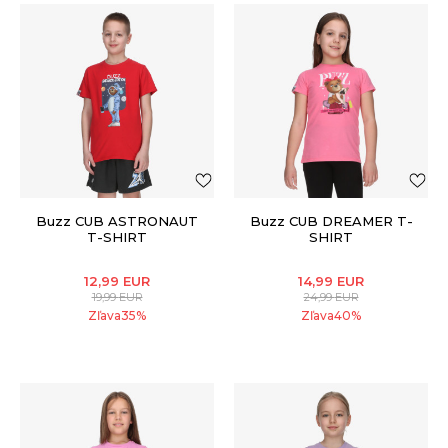
Buzz CUB ASTRONAUT
Buzz CUB DREAMER T-
T-SHIRT
SHIRT
12,99
EUR
14,99
EUR
19,99
EUR
24,99
EUR
Zľava
35
%
Zľava
40
%