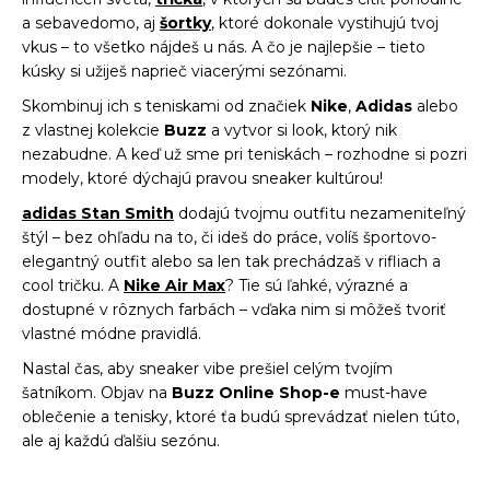
a sebavedomo, aj
šortky
, ktoré dokonale vystihujú tvoj
vkus – to všetko nájdeš u nás. A čo je najlepšie – tieto
kúsky si užiješ naprieč viacerými sezónami.
Skombinuj ich s teniskami od značiek
Nike
,
Adidas
alebo
z vlastnej kolekcie
Buzz
a vytvor si look, ktorý nik
nezabudne. A keď už sme pri teniskách – rozhodne si pozri
modely, ktoré dýchajú pravou sneaker kultúrou!
adidas Stan Smith
dodajú tvojmu outfitu nezameniteľný
štýl – bez ohľadu na to, či ideš do práce, volíš športovo-
elegantný outfit alebo sa len tak prechádzaš v rifliach a
cool tričku. A
Nike Air Max
? Tie sú ľahké, výrazné a
dostupné v rôznych farbách – vďaka nim si môžeš tvoriť
vlastné módne pravidlá.
Nastal čas, aby sneaker vibe prešiel celým tvojím
šatníkom. Objav na
Buzz Online Shop-e
must-have
oblečenie a tenisky, ktoré ťa budú sprevádzať nielen túto,
ale aj každú ďalšiu sezónu.