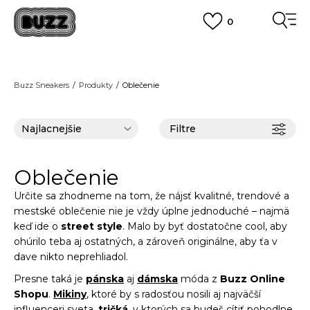
0
DOPRAVA ZADARMO
pri objednaní nad 100 €
(neplatí pre Click&Collect)
VIAC
Buzz Sneakers
Produkty
Oblečenie
Filtre
Oblečenie
Určite sa zhodneme na tom, že nájsť kvalitné, trendové a
mestské oblečenie nie je vždy úplne jednoduché – najmä
keď ide o
street style
. Malo by byť dostatočne cool, aby
ohúrilo teba aj ostatných, a zároveň originálne, aby ťa v
dave nikto neprehliadol.
Presne taká je
pánska
aj
dámska
móda z
Buzz Online
Shopu
.
Mikiny
, ktoré by s radosťou nosili aj najväčší
influenceri sveta,
tričká
, v ktorých sa budeš cítiť pohodlne