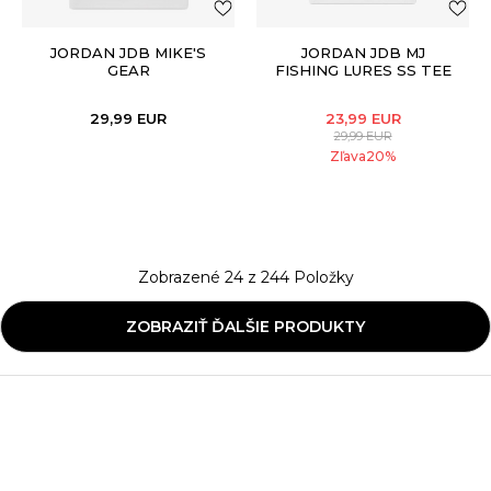
JORDAN JDB MIKE'S
JORDAN JDB MJ
GEAR
FISHING LURES SS TEE
29,99
EUR
23,99
EUR
29,99
EUR
Zľava
20
%
Zobrazené
24
z
244
Položky
ZOBRAZIŤ ĎALŠIE PRODUKTY