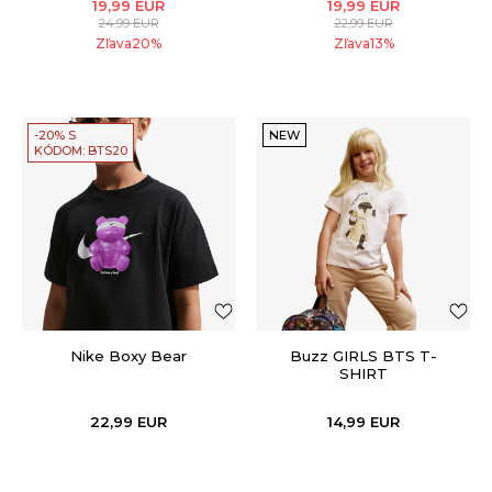
19,99
EUR
19,99
EUR
24,99
EUR
22,99
EUR
Zľava
20
%
Zľava
13
%
-20% S
NEW
KÓDOM: BTS20
Nike Boxy Bear
Buzz GIRLS BTS T-
SHIRT
22,99
EUR
14,99
EUR