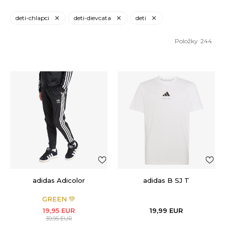
deti-chlapci
deti-dievcata
deti
Položky
244
adidas Adicolor
adidas B SJ T
GREEN 💚
19,95
EUR
19,99
EUR
39,95
EUR