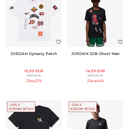
JORDAN Dynasty Patch
JORDAN JDB Ghost Man
10,99
EUR
14,99
EUR
13,99
EUR
26,99
EUR
Zľava
21
%
Zľava
44
%
-20% S
-20% S
KÓDOM: BTS20
KÓDOM: BTS20